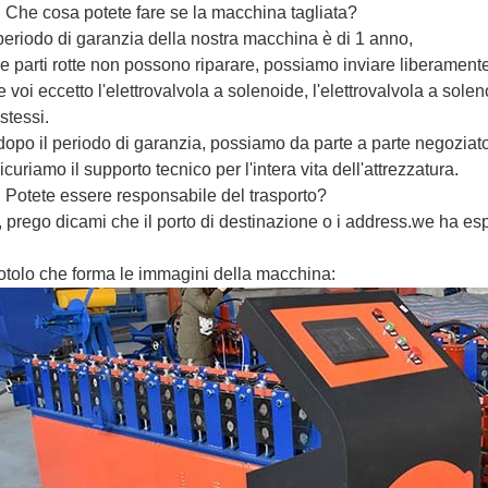
: Che cosa potete fare se la macchina tagliata?
l periodo di garanzia della nostra macchina è di 1 anno,
le parti rotte non possono riparare, possiamo inviare liberamente l
te voi eccetto l'elettrovalvola a solenoide, l'elettrovalvola a sol
 stessi.
dopo il periodo di garanzia, possiamo da parte a parte negoziato
icuriamo il supporto tecnico per l'intera vita dell'attrezzatura.
: Potete essere responsabile del trasporto?
ì, prego dicami che il porto di destinazione o i address.we ha esp
rotolo che forma le immagini della macchina: