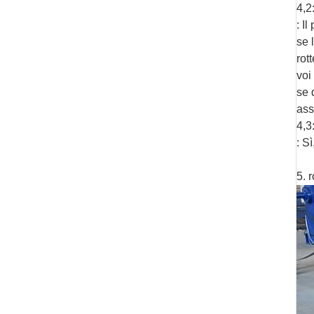
4,2
: I
se 
rot
voi
se 
ass
4,3
: S
5. 