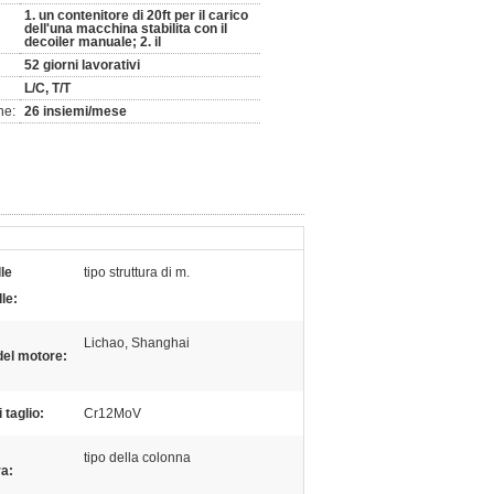
1. un contenitore di 20ft per il carico
dell'una macchina stabilita con il
decoiler manuale; 2. il
52 giorni lavorativi
L/C, T/T
ne:
26 insiemi/mese
lle
tipo struttura di m.
le:
Lichao, Shanghai
el motore:
 taglio:
Cr12MoV
tipo della colonna
ra: