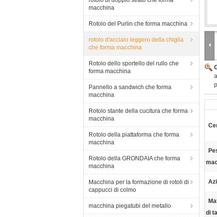
rotolo di doppio strato che forma
macchina
Rotolo del Purlin che forma macchina
rotolo d'acciaio leggero della chiglia
che forma macchina
Rotolo dello sportello del rullo che
forma macchina
a
p
Pannello a sandwich che forma
macchina
Rotolo stante della cucitura che forma
macchina
Cer
Rotolo della piattaforma che forma
macchina
Pes
Rotolo della GRONDAIA che forma
mac
macchina
Azi
Macchina per la formazione di rotoli di
cappucci di colmo
Mat
macchina piegatubi del metallo
di t