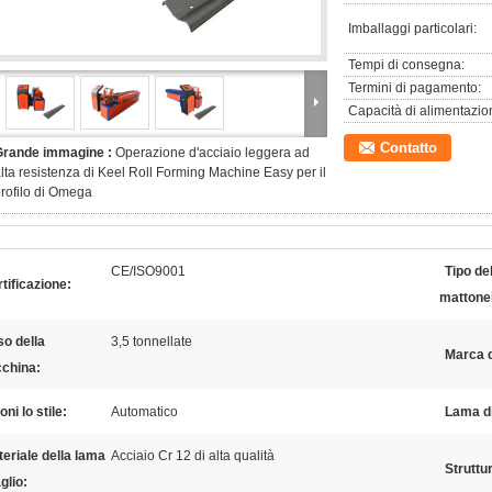
Imballaggi particolari:
Tempi di consegna:
Termini di pagamento:
Capacità di alimentazio
Contatto
Grande immagine :
Operazione d'acciaio leggera ad
lta resistenza di Keel Roll Forming Machine Easy per il
rofilo di Omega
CE/ISO9001
Tipo de
tificazione:
mattonel
o della
3,5 tonnellate
Marca d
china:
oni lo stile:
Automatico
Lama di
eriale della lama
Acciaio Cr 12 di alta qualità
Struttu
aglio: