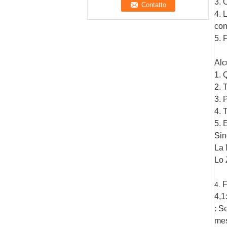
3. 
4. 
con
5. 
Alc
1. 
2. 
3. 
4. 
5. 
Sin
La 
Lo 
F
4.
4,1
: S
mes