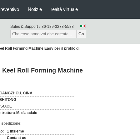
preventivo
Notizie
realtà virtuale
Sales & Support：
86-189-3278-5588
Go
el Roll Forming Machine Easy per il profilo di
di Keel Roll Forming Machine
CANGZHOU, CINA
SHITONG
ISO,CE
struttura-M. d'acciaio
 spedizione:
mo:
1 insieme
Contact us