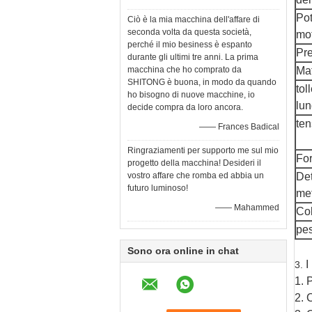
Pot
Ciò è la mia macchina dell'affare di
seconda volta da questa società,
mo
perché il mio besiness è espanto
Pre
durante gli ultimi tre anni. La prima
macchina che ho comprato da
Mat
SHITONG è buona, in modo da quando
tol
ho bisogno di nuove macchine, io
lu
decide compra da loro ancora.
ten
—— Frances Badical
Ringraziamenti per supporto me sul mio
For
progetto della macchina! Desideri il
vostro affare che romba ed abbia un
De
futuro luminoso!
me
—— Mahammed
Co
pe
Sono ora online in chat
I
3.
1. 
2. 