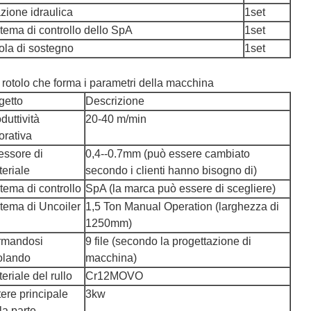
zione idraulica
1set
tema di controllo dello SpA
1set
ola di sostegno
1set
l rotolo che forma i parametri della macchina
getto
Descrizione
duttività
20-40 m/min
orativa
essore di
0,4--0.7mm (può essere cambiato
eriale
secondo i clienti hanno bisogno di)
tema di controllo
SpA (la marca può essere di scegliere)
tema di Uncoiler
1,5 Ton Manual Operation (larghezza di
1250mm)
rmandosi
9 file (secondo la progettazione di
olando
macchina)
eriale del rullo
Cr12MOVO
ere principale
3kw
la parte