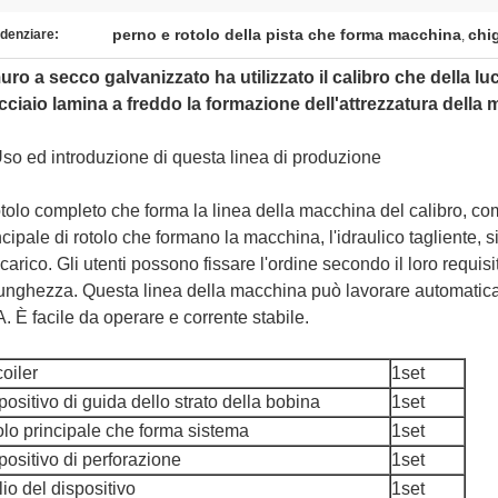
perno e rotolo della pista che forma macchina
chi
denziare:
,
muro a secco galvanizzato ha utilizzato il calibro che della l
cciaio lamina a freddo la formazione dell'attrezzatura della
so ed introduzione di questa linea di produzione
rotolo completo che forma la linea della macchina del calibro, co
ncipale di rotolo che formano la macchina, l'idraulico tagliente, 
scarico. Gli utenti possono fissare l'ordine secondo il loro requisi
lunghezza. Questa linea della macchina può lavorare automatica
. È facile da operare e corrente stabile.
oiler
1set
positivo di guida dello strato della bobina
1set
olo principale che forma sistema
1set
positivo di perforazione
1set
lio del dispositivo
1set