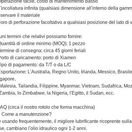
Operazione facile, costo di mantenimento basso
L'incollatura infinita (qualsiasi dimensione all'interno della ga
servare il materiale
Foro di perforazione facoltativo a qualsiasi posizione del lato di 
uni termini che relativi possiamo fornire:
Quantità di ordine minimo (MOQ): 1 pezzo
Termine di consegna: circa 45 giorni feriali
Porto di caricamento: porto di Xiamen
Tipo di pagamento: da T/T o da L/C
Esportazione: L'Australia, Regno Unito, Irlanda, Messico, Brasile
gapore,
Malesia, Tailandia, Filippine, Myanmar, Vietnam, Sudafrica, Mo
Zambia, lo Zimbabwe, la Nigeria, l'Egitto, il Sudan, ecc.
AQ (circa il nostro rotolo che forma macchina)
: Come a manutenzione?
e usando frequentemente, il migliore lubrificante ricoprente sull
e, cambiano l'olio idraulico ogni 1-2 anni.