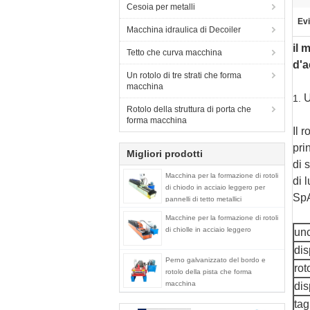
Cesoia per metalli
Evi
Macchina idraulica di Decoiler
il 
Tetto che curva macchina
d'a
Un rotolo di tre strati che forma
macchina
U
1.
Rotolo della struttura di porta che
forma macchina
Il 
pri
Migliori prodotti
di 
Macchina per la formazione di rotoli
di 
di chiodo in acciaio leggero per
SpA
pannelli di tetto metallici
Macchine per la formazione di rotoli
di chiolle in acciaio leggero
unc
dis
Perno galvanizzato del bordo e
rot
rotolo della pista che forma
macchina
dis
tag