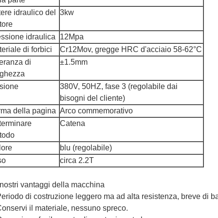
ere idraulico del
3kw
tore
ssione idraulica
12Mpa
eriale di forbici
Cr12Mov, gregge HRC d'acciaio 58-62°C
leranza di
±1.5mm
nghezza
sione
380V, 50HZ, fase 3 (regolabile dai
bisogni del cliente)
ma della pagina
Arco commemorativo
terminare
Catena
todo
lore
blu (regolabile)
so
circa 2.2T
 nostri vantaggi della macchina
Periodo di costruzione leggero ma ad alta resistenza, breve di ba
Conservi il materiale, nessuno spreco.