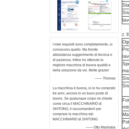
Sta
Sis
tav
I
2.
Og
I miei requisiti sono completamente, io
Pro
conoscono quello. Ma fornite
abbastanza suggerimento di tecnica e
lav
di pazienza. Infine ho ottenuto la
Sp
migliore macchina di buona qualità e
della soluzione da voi. Molte grazie!
mat
Sis
—— Thomas
Sis
La macchina è buona, io lo ha comprato
tre anni, ancora in un buon posto di
lavoro. Se qualunque corpo mi chiede
Fo
come circa il MACCHINARIO di
rot
SHITONG, li raccomanderò per
comprare la macchina dal
Mat
MACCHINARIO di SHITONG.
Pot
—— Otto Mashaba
del