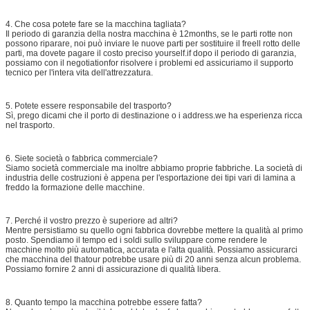
4. Che cosa potete fare se la macchina tagliata?
Il periodo di garanzia della nostra macchina è 12months, se le parti rotte non
possono riparare, noi può inviare le nuove parti per sostituire il freell rotto delle
parti, ma dovete pagare il costo preciso yourself.if dopo il periodo di garanzia,
possiamo con il negotiationfor risolvere i problemi ed assicuriamo il supporto
tecnico per l'intera vita dell'attrezzatura.
5. Potete essere responsabile del trasporto?
Sì, prego dicami che il porto di destinazione o i address.we ha esperienza ricca
nel trasporto.
6. Siete società o fabbrica commerciale?
Siamo società commerciale ma inoltre abbiamo proprie fabbriche. La società di
industria delle costruzioni è appena per l'esportazione dei tipi vari di lamina a
freddo la formazione delle macchine.
7. Perché il vostro prezzo è superiore ad altri?
Mentre persistiamo su quello ogni fabbrica dovrebbe mettere la qualità al primo
posto. Spendiamo il tempo ed i soldi sullo sviluppare come rendere le
macchine molto più automatica, accurata e l'alta qualità. Possiamo assicurarci
che macchina del thatour potrebbe usare più di 20 anni senza alcun problema.
Possiamo fornire 2 anni di assicurazione di qualità libera.
8. Quanto tempo la macchina potrebbe essere fatta?