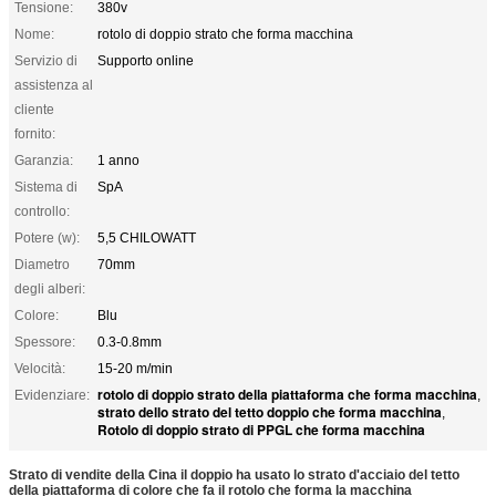
Tensione:
380v
Nome:
rotolo di doppio strato che forma macchina
Servizio di
Supporto online
assistenza al
cliente
fornito:
Garanzia:
1 anno
Sistema di
SpA
controllo:
Potere (w):
5,5 CHILOWATT
Diametro
70mm
degli alberi:
Colore:
Blu
Spessore:
0.3-0.8mm
Velocità:
15-20 m/min
rotolo di doppio strato della piattaforma che forma macchina
Evidenziare:
,
strato dello strato del tetto doppio che forma macchina
,
Rotolo di doppio strato di PPGL che forma macchina
Strato di vendite della Cina il doppio ha usato lo strato d'acciaio del tetto
della piattaforma di colore che fa il rotolo che forma la macchina