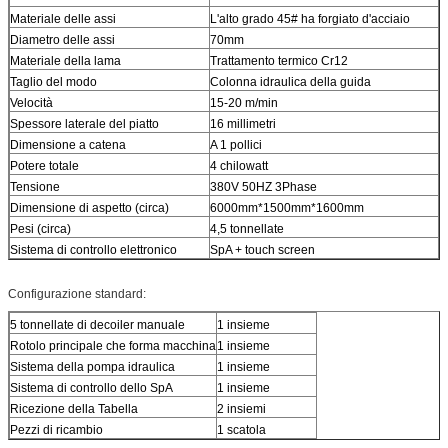
Materiale delle assi
L'alto grado 45# ha forgiato d'acciaio
Diametro delle assi
70mm
Materiale della lama
Trattamento termico Cr12
Taglio del modo
Colonna idraulica della guida
Velocità
15-20 m/min
Spessore laterale del piatto
16 millimetri
Dimensione a catena
A 1 pollici
Potere totale
4 chilowatt
Tensione
380V 50HZ 3Phase
Dimensione di aspetto (circa)
6000mm*1500mm*1600mm
Pesi (circa)
4,5 tonnellate
Sistema di controllo elettronico
SpA + touch screen
Configurazione standard:
5 tonnellate di decoiler manuale
1 insieme
Rotolo principale che forma macchina
1 insieme
Sistema della pompa idraulica
1 insieme
Sistema di controllo dello SpA
1 insieme
Ricezione della Tabella
2 insiemi
Pezzi di ricambio
1 scatola