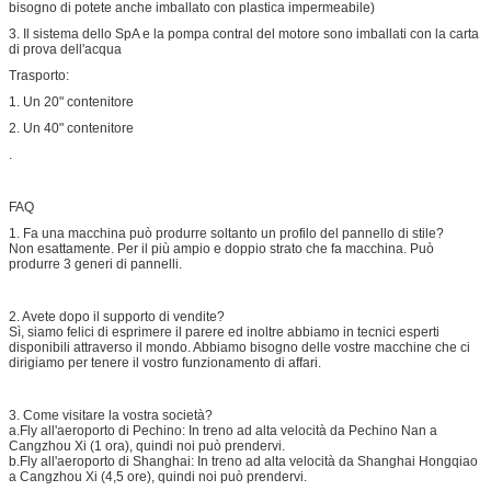
bisogno di potete anche imballato con plastica impermeabile)
3. Il sistema dello SpA e la pompa contral del motore sono imballati con la carta
di prova dell'acqua
Trasporto:
1. Un 20" contenitore
2. Un 40" contenitore
.
FAQ
1. Fa una macchina può produrre soltanto un profilo del pannello di stile?
Non esattamente. Per il più ampio e doppio strato che fa macchina. Può
produrre 3 generi di pannelli.
2. Avete dopo il supporto di vendite?
Sì, siamo felici di esprimere il parere ed inoltre abbiamo in tecnici esperti
disponibili attraverso il mondo. Abbiamo bisogno delle vostre macchine che ci
dirigiamo per tenere il vostro funzionamento di affari.
3. Come visitare la vostra società?
a.Fly all'aeroporto di Pechino: In treno ad alta velocità da Pechino Nan a
Cangzhou Xi (1 ora), quindi noi può prendervi.
b.Fly all'aeroporto di Shanghai: In treno ad alta velocità da Shanghai Hongqiao
a Cangzhou Xi (4,5 ore), quindi noi può prendervi.