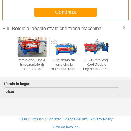
macchina per Ppgl
Continua
Rotolo di doppio strato che forma macchina
Più
e per la
rotolo ondulato e
2 tipi strato del
0.3-0.7mm Ppgi
Macchina 
ione di
trapezoidale di
ferro che fa
Roof Double
formazio
n acciaio
alluminio di
macchina, rotolo
Layer Sheet Roll
rotoli a 
rato
doppio strato
di profilo che
Forming Machine
strato di 
dello strato del
forma macchina
parete pe
tetto che forma
16 rulli di file
Cambi la lingua
macchina
Italian
Casa
|
Circa noi
|
Contattici
|
Mappa del sito
|
Privacy Policy
Vista da tavolino